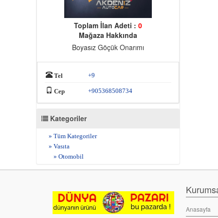
Toplam İlan Adeti :
0
Mağaza Hakkında
Boyasız Göçük Onarımı
+9
Tel
+905368508734
Cep
Kategoriler
» Tüm Kategoriler
» Vasıta
» Otomobil
Kurumsal
Anasayfa